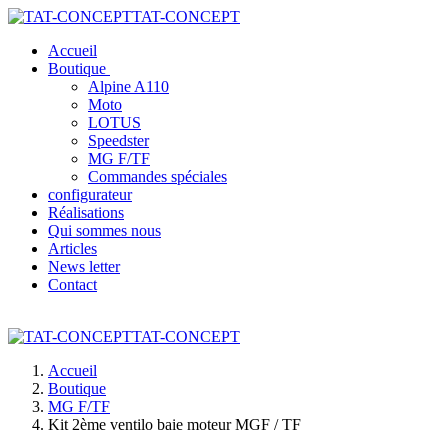
TAT-CONCEPT
Accueil
Boutique
Alpine A110
Moto
LOTUS
Speedster
MG F/TF
Commandes spéciales
configurateur
Réalisations
Qui sommes nous
Articles
News letter
Contact
TAT-CONCEPT
Accueil
Boutique
MG F/TF
Kit 2ème ventilo baie moteur MGF / TF